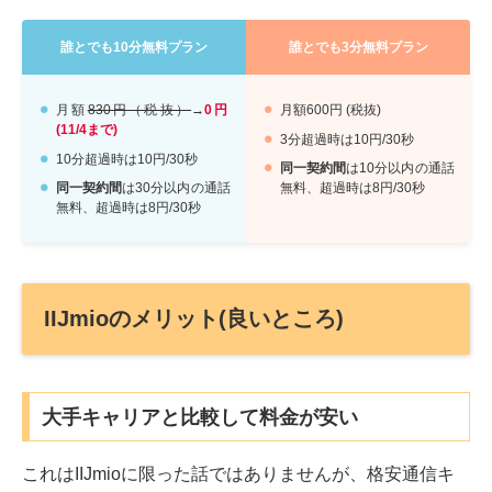
誰とでも10分無料プラン
誰とでも3分無料プラン
月額
830円（税抜）
→
0円
月額600円 (税抜)
(11/4まで)
3分超過時は10円/30秒
10分超過時は10円/30秒
同一契約間
は10分以内の通話
同一契約間
は30分以内の通話
無料、超過時は8円/30秒
無料、超過時は8円/30秒
IIJmioのメリット(良いところ)
大手キャリアと比較して料金が安い
これはIIJmioに限った話ではありませんが、格安通信キ