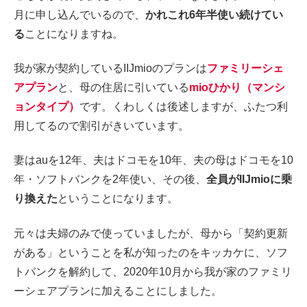
月に申し込んでいるので、
かれこれ6年半使い続けてい
る
ことになりますね。
我が家が契約しているIIJmioのプランは
ファミリーシェ
アプラン
と、母の住居に引いている
mioひかり（マンシ
ョンタイプ）
です。くわしくは後述しますが、ふたつ利
用してるので割引がきいています。
妻はauを12年、夫はドコモを10年、夫の母はドコモを10
年・ソフトバンクを2年使い、その後、
全員がIIJmioに乗
り換えた
ということになります。
元々は夫婦のみで使っていましたが、母から「契約更新
がある」ということを私が知ったのをキッカケに、ソフ
トバンクを解約して、2020年10月から我が家のファミリ
ーシェアプランに加えることにしました。