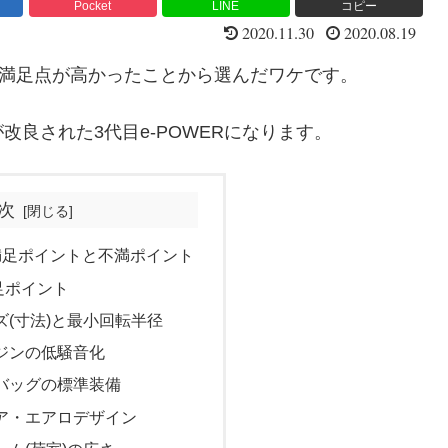
Pocket
LINE
コピー
2020.11.30
2020.08.19
て、満足点が高かったことから選んだワケです。
良された3代目e-POWERになります。
次
満足ポイントと不満ポイント
足ポイント
ズ(寸法)と最小回転半径
ジンの低騒音化
バッグの標準装備
ア・エアロデザイン